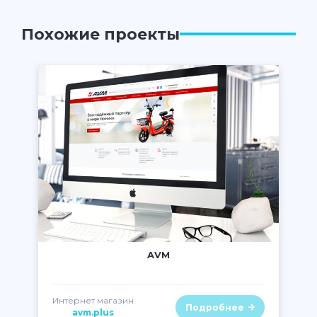
Похожие проекты
" class="lazy" alt="AVM" />
AVM
Интернет магазин
Подробнее
avm.plus