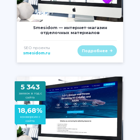
" class="lazy" alt="" />
Smesidom — интернет-магазин
отделочных материалов
SEO проекты
Подробнее
smesidom.ru
5 343
заявок в год с
сайта
18,68%
конверсия с
сайта