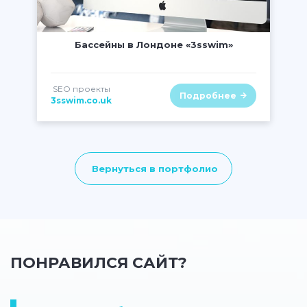
" class="lazy" alt="" />
Бассейны в Лондоне «3sswim»
SEO проекты
Подробнее
3sswim.co.uk
Вернуться в портфолио
ПОНРАВИЛСЯ САЙТ?